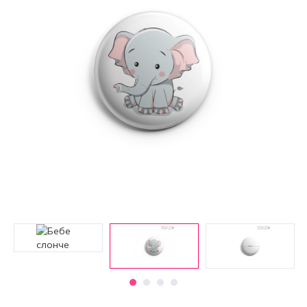
Нац.
символи
Тематични
и
др.
Ретро