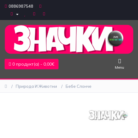
0886987548
Едноцветни
Надписи
Природа
0 продукт(а) - 0,00€
и
Menu
животни
Професии
Природа И Животни
Бебе Слонче
и
хоби
Наука
Символи