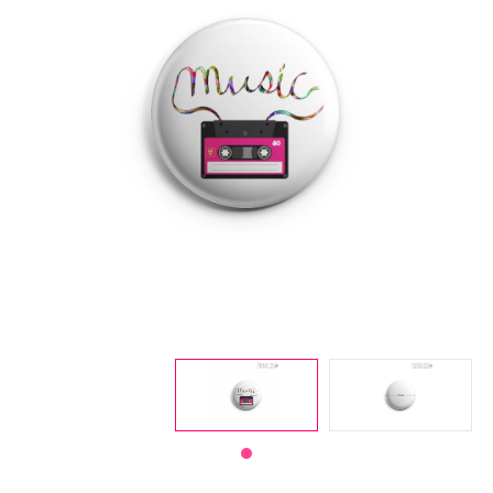
Нац.
символи
Тематични
и
др.
Ретро