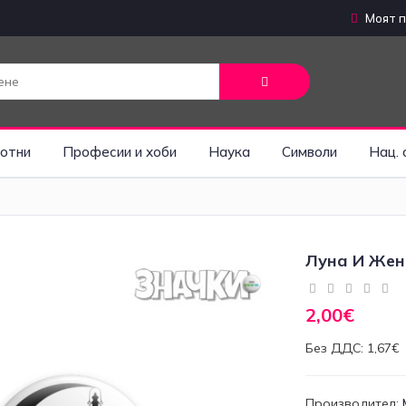
Моят 
отни
Професии и хоби
Наука
Символи
Нац. 
Луна И Жен
2,00€
Без ДДС: 1,67€
Производител: