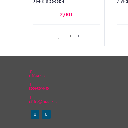
Луна и звезди
Луна
2,00€
Купи
с.Кичево
0886987548
office@znachki.eu