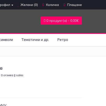
профил
Желани (0)
Количка
Плащане
0 продукт(а) - 0,00€
символи
Тематични и др.
Ретро
а
0 отзива || sales
MVV