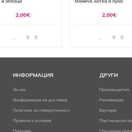
 и облаци
Момиче, котка и луна
2,00€
2,00€
Купи
Купи
ИНФОРМАЦИЯ
ДРУГИ
За нас
Производител
Инаформация за доставка
Рекламации
Политика за поверителност
Ваучери
Правила и условия
Партньорска пр
Плащане
Специални пре