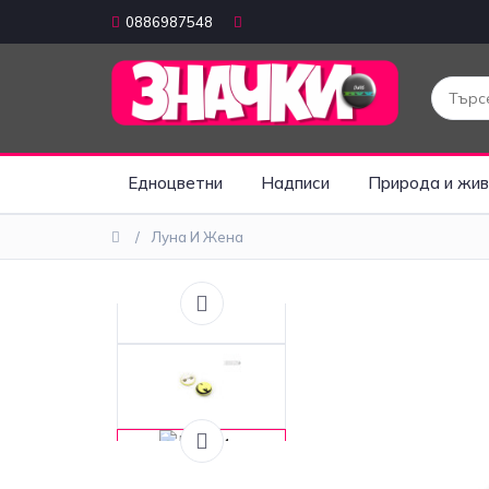
0886987548
Едноцветни
Надписи
Природа и жив
Луна И Жена