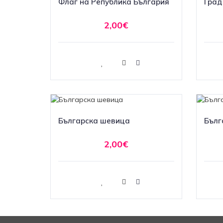
Флаг на Република България
Град
2,00€
Купи
Българска шевица
Бълг
2,00€
Купи