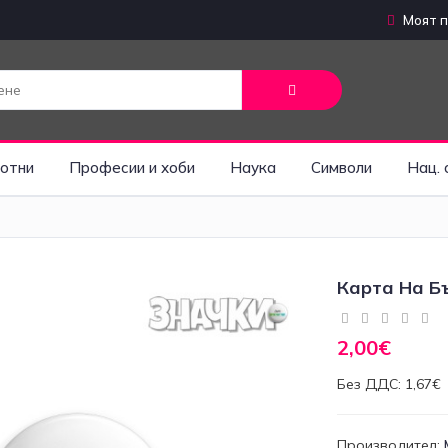
Моят 
отни
Професии и хоби
Наука
Символи
Нац. 
Карта На Б
2,00€
Без ДДС: 1,67€
Производител: