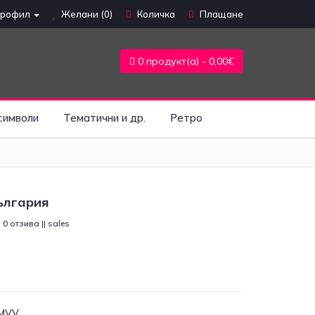
профил
Желани (0)
Количка
Плащане
0 продукт(а) - 0,00€
символи
Тематични и др.
Ретро
ългария
0 отзива || sales
MVV