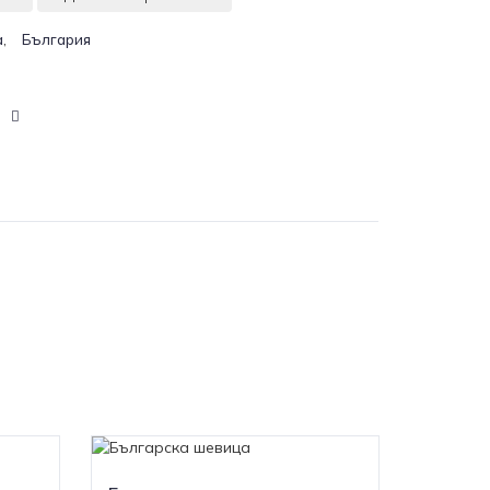
,
а
България