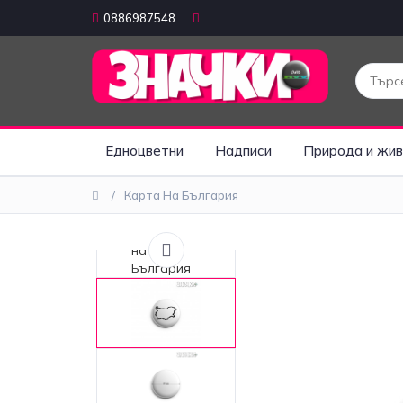
0886987548
Едноцветни
Надписи
Природа и жив
Карта На България